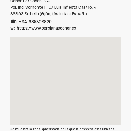
Conor Persianas, S.A.
Pol. Ind. Somonte II, C/ Luis Infiesta Castro, 4
33393 Sotiello (Gijón) (Asturias)
España
☎:
+34‑985303820
w:
https://www.persianasconor.es
Se muestra la zona aproximada en la que la empresa está ubicada.