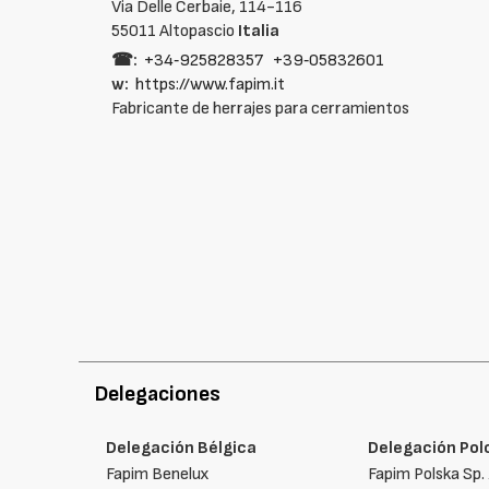
Via Delle Cerbaie, 114-116
55011 Altopascio
Italia
☎:
+34‑925828357
+39‑05832601
w:
https://www.fapim.it
Fabricante de herrajes para cerramientos
Delegaciones
Delegación Bélgica
Delegación Pol
Fapim Benelux
Fapim Polska Sp. 