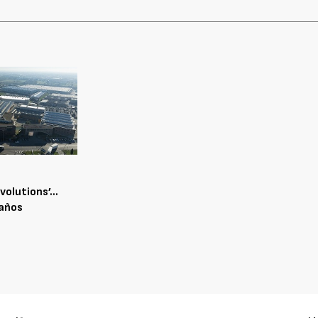
evolutions’…
 años