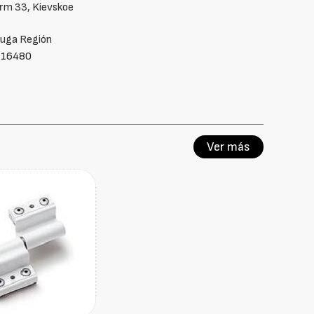
rm 33, Kievskoe
luga Región
116480
Ver más