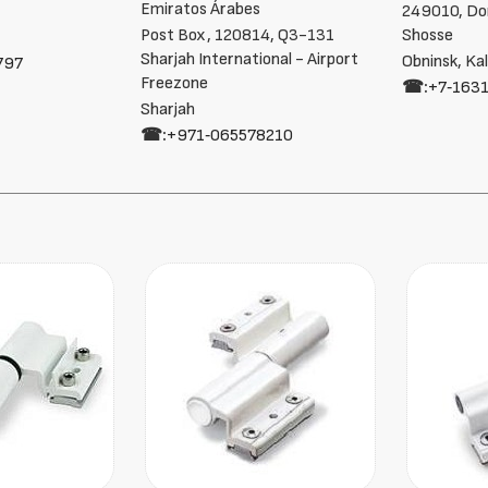
Emiratos Árabes
249010, Do
Post Box, 120814, Q3-131
Shosse
Sharjah International - Airport
Obninsk, Ka
797
Freezone
☎:
+7‑163
Sharjah
☎:
+971‑065578210