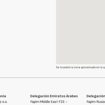
Se muestra la zona aproximada en la q
onia
Delegación Emiratos Árabes
Delegación
z o.o.
Fapim Middle East FZE -
Fapim Rusia