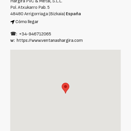
Hargira PVC & Metal, S.L.L.
Pol. Atxukarro Pab. 5
48480 Arrigorriaga (Bizkaia)
España
Cómo llegar
☎:
+34‑946712065
w:
https://www.ventanashargira.com