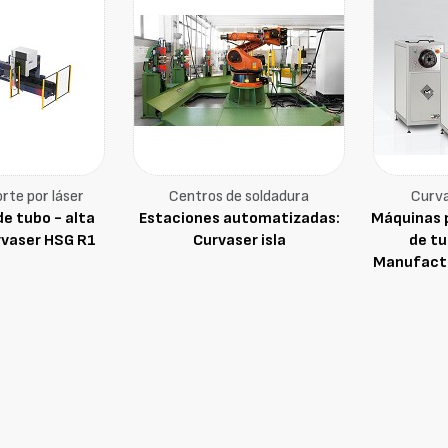
rte por láser
Centros de soldadura
Curva
de tubo - alta
Estaciones automatizadas:
Máquinas 
rvaser HSG R1
Curvaser isla
de tu
Manufactu