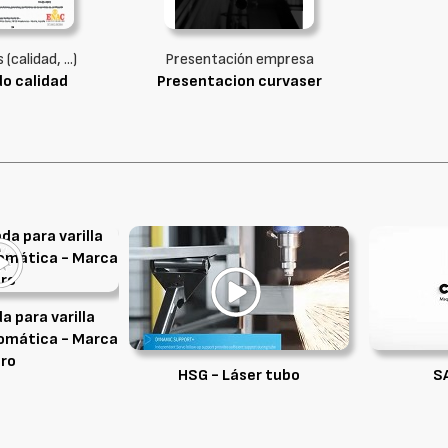
(calidad, ...)
Presentación empresa
do calidad
Presentacion curvaser
a para varilla
omática - Marca
ro
HSG - Láser tubo
S