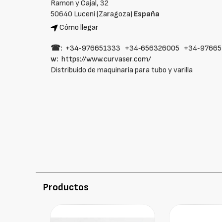
Ramon y Cajal, 32
50640 Luceni (Zaragoza)
España
Cómo llegar
☎:
+34‑976651333
+34‑656326005
+34‑9766
w:
https://www.curvaser.com/
Distribuido de maquinaria para tubo y varilla
Productos