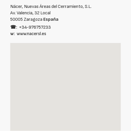
Nácer, Nuevas Áreas del Cerramiento, S.L.
Av. Valencia, 32 Local
50005 Zaragoza
España
☎:
+34‑976757233
w:
www.nacersl.es