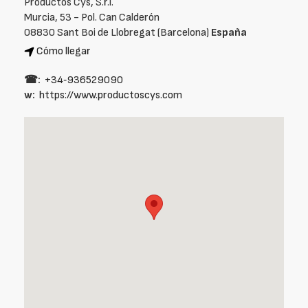
Productos Cys, S.r.l.
Murcia, 53 - Pol. Can Calderón
08830 Sant Boi de Llobregat (Barcelona)
España
Cómo llegar
☎:
+34‑936529090
w:
https://www.productoscys.com