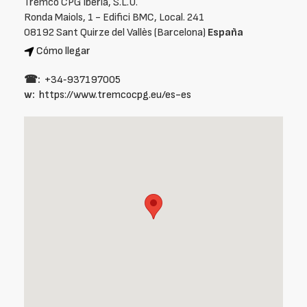
Tremco CPG Iberia, S.L.U.
Ronda Maiols, 1 - Edifici BMC, Local. 241
08192 Sant Quirze del Vallès (Barcelona)
España
Cómo llegar
☎:
+34‑937197005
w:
https://www.tremcocpg.eu/es-es