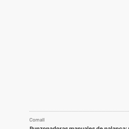
Comall
Punzonadoras manuales de palanca: p