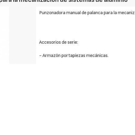
Punzonadora manual de palanca para la mecaniza
Accesorios de serie:
- Armazón portapiezas mecánicas.
- Palanca de mando.
- Muelle de precarga.
- Embalaje en cartón.
Solicite más información