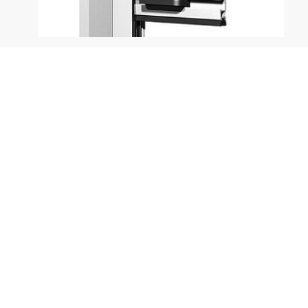
El R33 es un sistema enrollable de tejido
termosoldable de malla de 1,8x1,6 en color gris
para interior y exterior, el cuál permite el paso de
luz .
Las dimensiones máximas que ofrece el sistema
son 140 cm x 170 cm. En un cajón de 33 mm.
Solicite más información
Identificarse