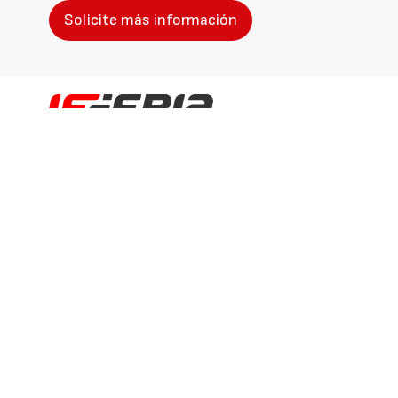
Solicite más información
Identificarse
Registrarse
Contactar
Canal ético
Nuestros productos
Quiénes somos
Aviso Legal
Protección de Datos
Política de Cookies
Colaboraciones editoriales