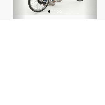
Bolsa para la famosa Brompton Bike que se puede
convertir en una mochila en pocos pasos.
Hecho de poliéster ripstop duradero, resistente a la
suciedad y al agua.
Está equipada con un marco de aluminio que
protege el interior y garantiza un transporte
estable gracias a dos ruedas de marcha suave. Así
mismo presenta una doble ventaja: protege su
bicicleta pero ocupa muy poco espacio una vez
plegada.
Carga útil máxima: 17 kg.
El sistema de transporte está equipado con una