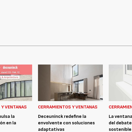
 Y VENTANAS
CERRAMIENTOS Y VENTANAS
CERRAMIE
ulsa la
Deceuninck redefine la
La ventana
ón en la
envolvente con soluciones
del debate
adaptativas
sostenible