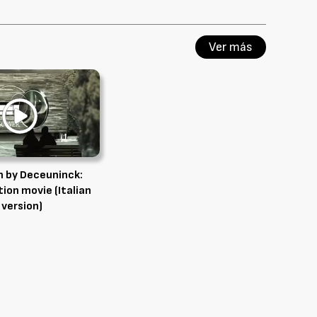
Ver más
 by Deceuninck:
ion movie (Italian
version)