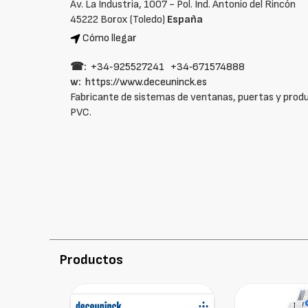
Av. La Industria, 1007 - Pol. Ind. Antonio del Rincón
45222 Borox (Toledo)
España
Cómo llegar
☎:
+34‑925527241
+34‑671574888
w:
https://www.deceuninck.es
Fabricante de sistemas de ventanas, puertas y produ
PVC.
Productos