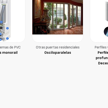
stemas de PVC
Otras puertas residenciales
Perfiles
s monorail
Osciloparalelas
Perfi
profun
Deceu