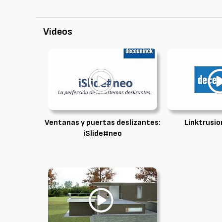
Vídeos
Ventanas y puertas deslizantes:
Linktrusio
iSlide#neo