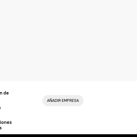
n de
AÑADIR EMPRESA
e
iones
s