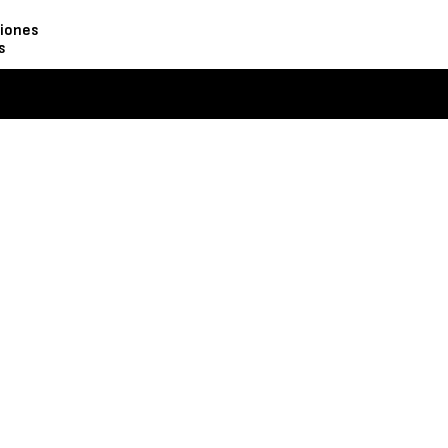
iones
s