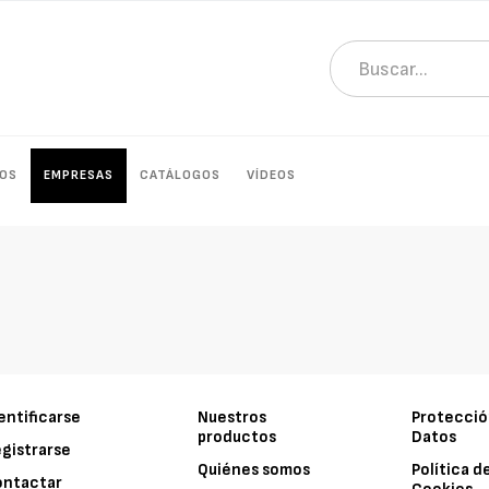
OS
EMPRESAS
CATÁLOGOS
VÍDEOS
entificarse
Nuestros
Protecció
productos
Datos
gistrarse
Quiénes somos
Política d
ontactar