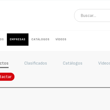
OS
EMPRESAS
CATÁLOGOS
VÍDEOS
ctos
Clasificados
Catálogos
Vídeo
tactar