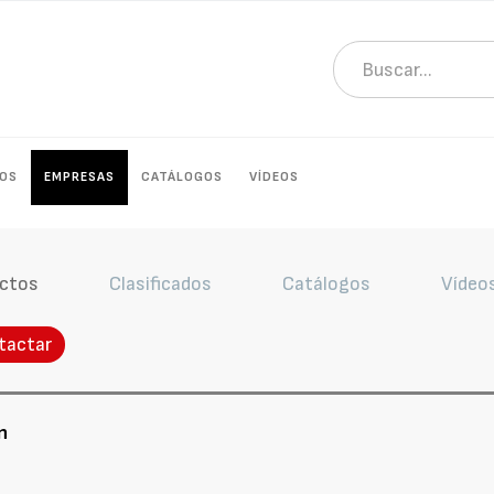
OS
EMPRESAS
CATÁLOGOS
VÍDEOS
ctos
Clasificados
Catálogos
Vídeo
tactar
n