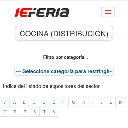
Conmutar
navegación
COCINA (DISTRIBUCIÓN)
Filtro por categoría...
Índice del listado de expositores del sector
7
A
B
C
D
E
F
G
H
I
J
L
M
O
P
R
S
T
V