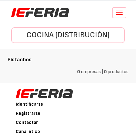
Conmutar
navegació
COCINA (DISTRIBUCIÓN)
Pistachos
0
empresas |
0
productos
Identificarse
Registrarse
Contactar
Canal ético