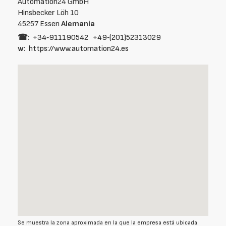
Automation24 GmbH
Hinsbecker Löh 10
45257 Essen
Alemania
☎:
+34‑911190542
+49‑(201)52313029
w:
https://www.automation24.es
Se muestra la zona aproximada en la que la empresa está ubicada.