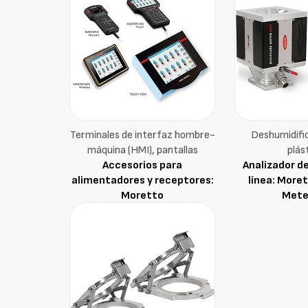
Terminales de interfaz hombre-
Deshumidifi
máquina (HMI), pantallas
plás
Accesorios para
Analizador d
alimentadores y receptores:
línea: More
Moretto
Mete