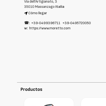
Via dell’Artigianato, 3
35010 Massanzago
Italia
Cómo llegar
☎:
+39‑0499396711
+39‑0495720050
w:
https://www.moretto.com
Productos