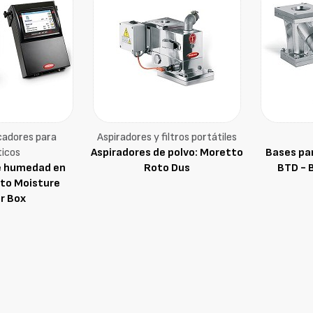
cadores para
Aspiradores y filtros portátiles
ticos
Aspiradores de polvo: Moretto
Bases pa
e humedad en
Roto Dus
BTD - 
tto Moisture
r Box