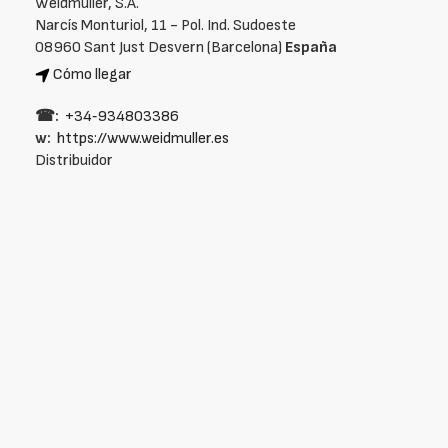
Weidmüller, S.A.
Narcís Monturiol, 11 - Pol. Ind. Sudoeste
08960 Sant Just Desvern (Barcelona)
España
Cómo llegar
☎:
+34‑934803386
w:
https://www.weidmuller.es
Distribuidor