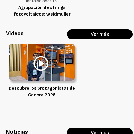
instalaciones FV
Agrupación de strings
fotovoltaicos: Weidmüller
FieldPower PV
Vídeos
Ver más
Descubre los protagonistas de
Genera 2025
Noticias
Ver más