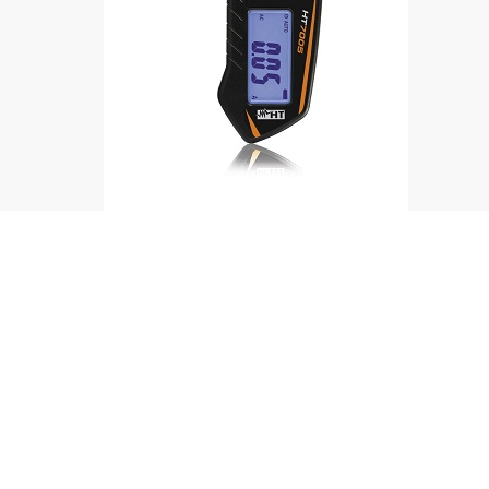
La pinza amperimétrica HT7005 puede efectuar
medidas de corriente en CA/CC TRMS hasta 400A
en autorango, en conformidad a la IEC/EN61010-
1, CAT III 300V. Esta dotada de la función de
retención de lectura (data Hold ), detector de
tensión CA sin contacto, retroiluminación y
autoapagado con el fin de preservar la pila interna
cuando no se utiliza. Gracias a las dimensiones
extremamente reducidas, este modelo es de gran
practicidad e ideal para simples medidas en los más