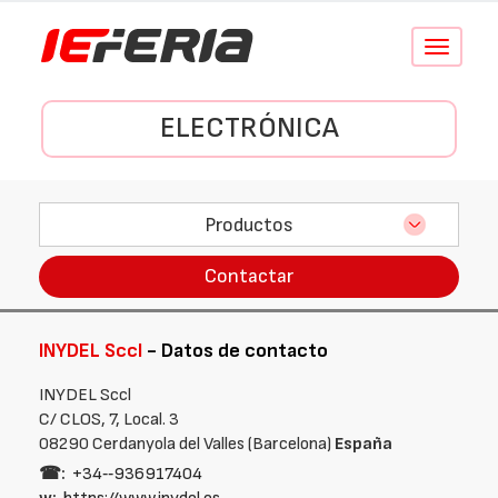
Conmutar
navegació
ELECTRÓNICA
Productos
Contactar
INYDEL Sccl
- Datos de contacto
INYDEL Sccl
C/ CLOS, 7, Local. 3
08290 Cerdanyola del Valles (Barcelona)
España
☎:
+34‑‑936917404