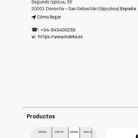
Segundo Izpizua, 35
20001 Donostia - San Sebastián (Gipuzkoa)
España
Cómo llegar
☎:
+34‑943400236
w:
https://www.indeka.es
Productos