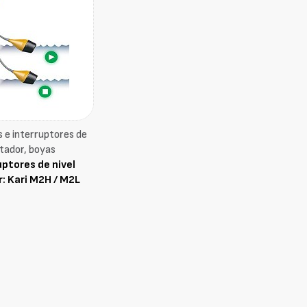
 e interruptores de
otador, boyas
uptores de nivel
r: Kari M2H / M2L