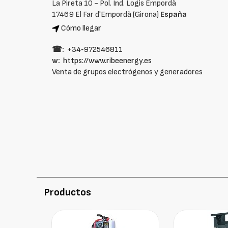
La Pireta 10 - Pol. Ind. Logis Empordà
17469 El Far d'Empordà (Girona)
España
Cómo llegar
☎:
+34‑972546811
w:
https://www.ribeenergy.es
Venta de grupos electrógenos y generadores
Productos