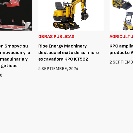
OBRAS PÚBLICAS
AGRICULT
en Smopyc su
Ribe Energy Machinery
KPC amplía
innovación y la
destaca el éxito de su micro
producto 
 maquinaria y
excavadora KPC KT562
2 SEPTIEMB
rgéticas
5 SEPTIEMBRE, 2024
26