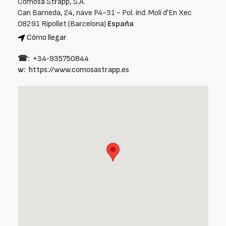
Comosa Strapp, S.A.
Can Barneda, 24, nave P4-31 - Pol. Ind. Molí d'En Xec
08291 Ripollet (Barcelona)
España
Cómo llegar
☎:
+34‑935750844
w:
https://www.comosastrapp.es