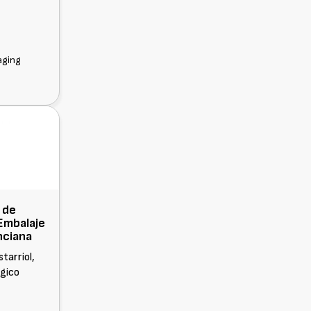
aging
 de
Embalaje
nciana
tarriol,
ógico