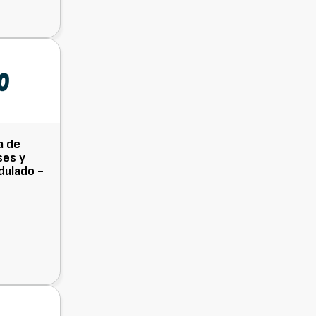
a de
ses y
dulado -