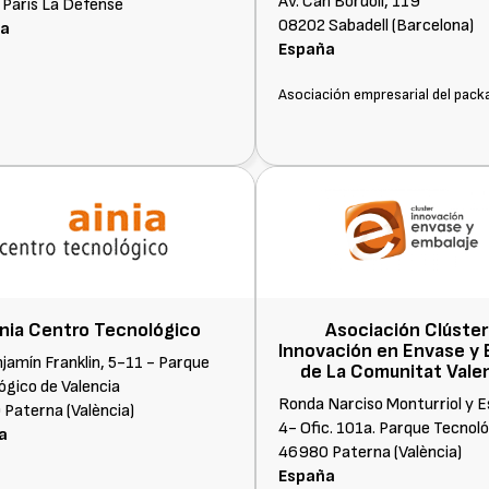
Av. Can Bordoll, 119
París La Defense
08202 Sabadell (Barcelona)
ia
España
Asociación empresarial del pack
inia Centro Tecnológico
Asociación Clúster
Innovación en Envase y 
njamín Franklin, 5-11 - Parque
de La Comunitat Vale
ógico de Valencia
Ronda Narciso Monturriol y Es
Paterna (València)
4- Ofic. 101a. Parque Tecnol
a
46980 Paterna (València)
España