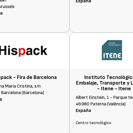
aan
España
russels
ca
spack - Fira de Barcelona
Instituto Tecnológic
Embalaje, Transporte y 
na Maria Cristina, s/n
- Itene -
Itene
Barcelona (Barcelona)
Albert Einstein, 1 - Parque t
a
46980 Paterna (València)
España
Centro tecnológico