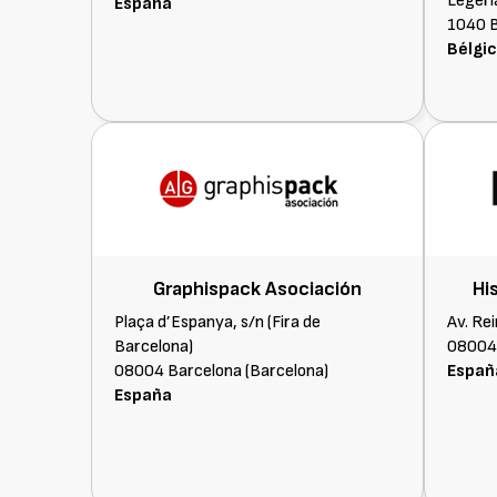
Legerl
España
1040 B
Bélgi
Graphispack Asociación
Hi
Plaça d’Espanya, s/n (Fira de
Av. Rei
Barcelona)
08004 
08004 Barcelona (Barcelona)
Españ
España