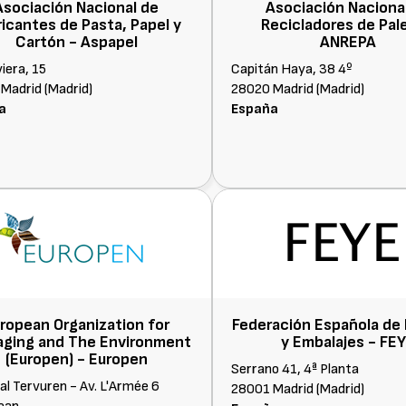
Asociación Nacional de
Asociación Naciona
ricantes de Pasta, Papel y
Recicladores de Pal
Cartón -
Aspapel
ANREPA
viera, 15
Capitán Haya, 38 4º
Madrid (Madrid)
28020 Madrid (Madrid)
a
España
ropean Organization for
Federación Española de
aging and The Environment
y Embalajes -
FE
(Europen) -
Europen
Serrano 41, 4ª Planta
al Tervuren - Av. L'Armée 6
28001 Madrid (Madrid)