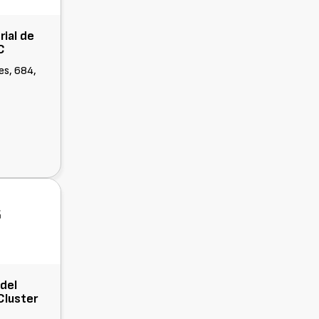
rial de
C
es, 684,
 del
Cluster