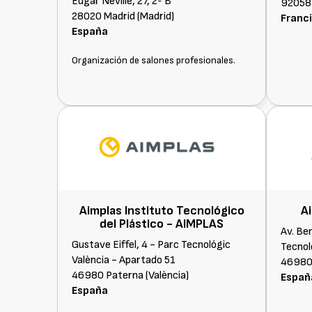
Edgar Neville, 27, 2º B
92058 
28020 Madrid (Madrid)
Franc
España
Organización de salones profesionales.
Aimplas Instituto Tecnológico
A
del Plástico -
AIMPLAS
Av. Be
Gustave Eiffel, 4 - Parc Tecnológic
Tecnol
València - Apartado 51
46980 
46980 Paterna (València)
Españ
España