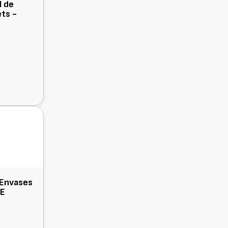
l de
ets -
 Envases
YE