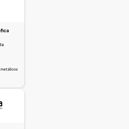
fica
Pta
 metálicos