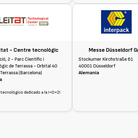
itat - Centre tecnològic
Messe Düsseldorf 
ió, 2 - Parc Científic i
Stockumer Kirchstraße 61
ògic de Terrassa - Orbital 40
40001 Düsseldorf
Terrassa (Barcelona)
Alemania
a
tecnológico dedicado a la I+D+2i