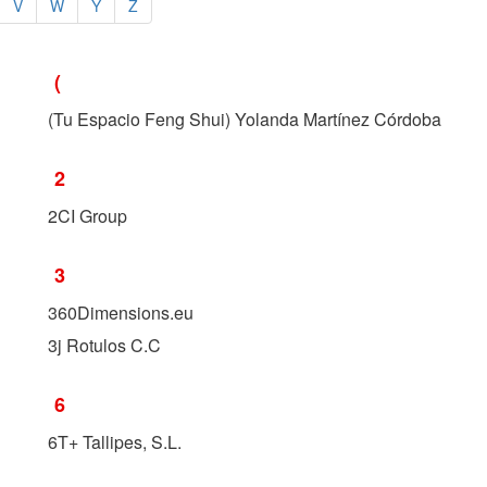
V
W
Y
Z
(
(Tu Espacio Feng Shui) Yolanda Martínez Córdoba
2
2CI Group
3
360Dimensions.eu
3j Rotulos C.C
6
6T+ Tallipes, S.L.