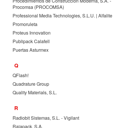
Procedimientos de Construcción Moderna, S.A. -
Procomsa (
PROCOMSA
)
Professional Media Technologies, S.L.U. | Alfalite
Promoruleta
Proteus Innovation
Publipack Calafell
Puertas Asturmex
Q
QFlash!
Quadrature Group
Quality Materials, S.L.
R
Radiobit Sistemas, S.L. - Vigilant
Rajapack, S.A.