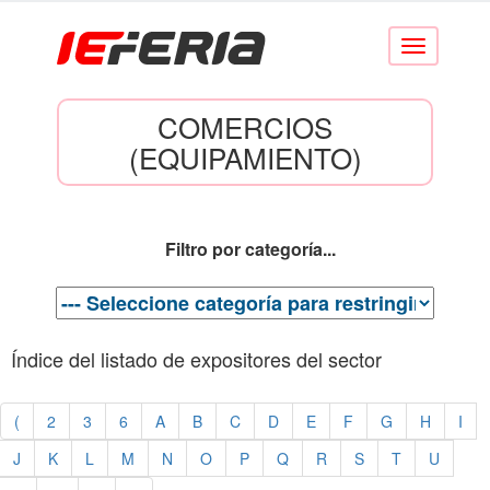
Conmutar
navegación
COMERCIOS
(EQUIPAMIENTO)
Filtro por categoría...
Índice del listado de expositores del sector
(
2
3
6
A
B
C
D
E
F
G
H
I
J
K
L
M
N
O
P
Q
R
S
T
U