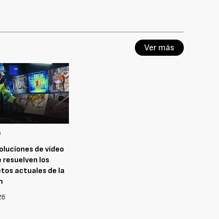
Ver más
D
oluciones de vídeo
e resuelven los
tos actuales de la
n
26