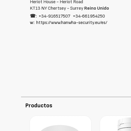
Heriot House - Heriot Road
KT13 NY Chertsey - Surrey
Reino Unido
☎:
+34‑916517507
+34‑661954250
w:
https://www.hanwha-security.eu/es/
Productos