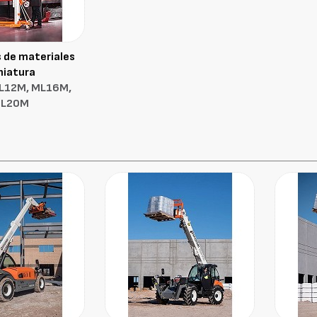
 de materiales
niatura
ML12M, ML16M,
L20M