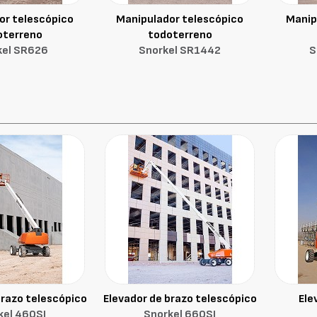
or telescópico
Manipulador telescópico
Manip
oterreno
todoterreno
kel SR626
Snorkel SR1442
S
brazo telescópico
Elevador de brazo telescópico
Ele
kel 460SJ
Snorkel 660SJ