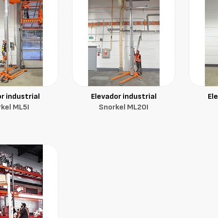
r industrial
Elevador industrial
El
kel ML5I
Snorkel ML20I