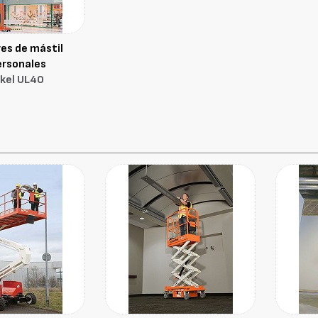
es de mástil
ersonales
kel UL40