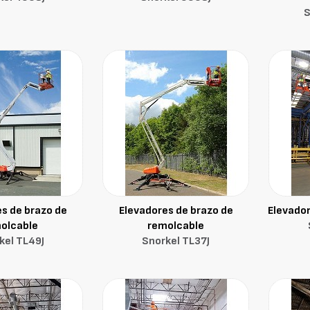
S
s de brazo de
Elevadores de brazo de
Elevador
olcable
remolcable
kel TL49J
Snorkel TL37J