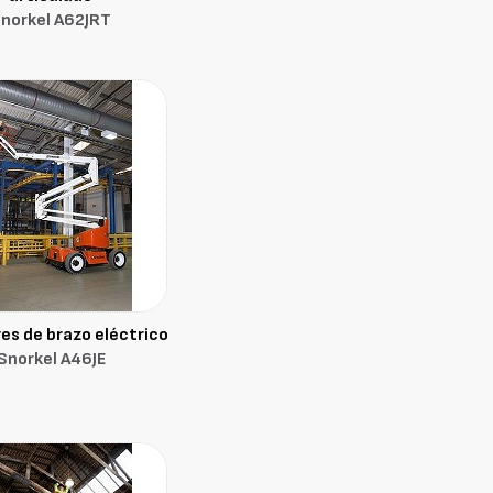
norkel A62JRT
es de brazo eléctrico
Snorkel A46JE