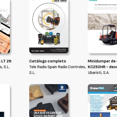
a LT 26
Catálogo completo
Minidumper de
, S.L.
Tele Radio Spain Radio Controles,
KC250HR - des
S.L.
Ubaristi, S.A.