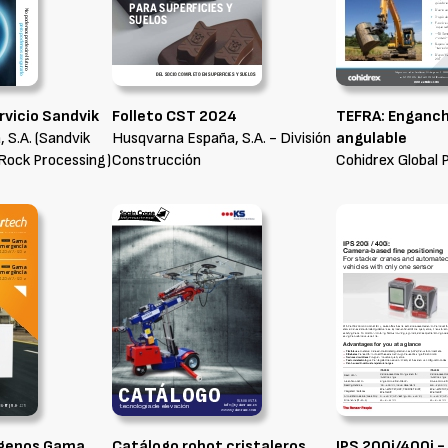
rvicio Sandvik
Folleto CST 2024
TEFRA: Enganch
 S.A. (Sandvik
Husqvarna España, S.A. - División
angulable
 Rock Processing)
Construcción
Cohidrex Global P
ógenos Gama
Catálogo robot cristaleros
IPS 200i/400i -