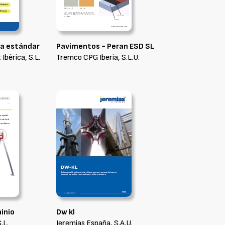
za estándar
Pavimentos - Peran ESD SL
Ibérica, S.L.
Tremco CPG Iberia, S.L.U.
inio
Dw kl
.L.
Jeremias España, S.A.U.