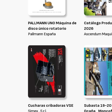
PALLMANN UNO Máquina de
Catálogo Produ
disco único rotatorio
2026
Pallmann España
Ascendum Maquina
Cucharas cribadoras VSE
Subasta 19-20
Simex, S.r.l.
Ocaña_Moncofa