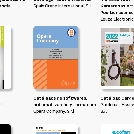
encia
Spain Crane International, S.L.
Kamerabasiert
Positionssenso
Leuze Electronic,
Catálagos de softwares,
Catálogo Gard
U.
automatización y formación
Gardena - Husqv
Opera Company, S.r.l.
S.A.