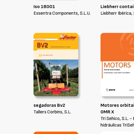
Iso 18001
Liebherr conta
Essentra Components, S.L.U.
Liebherr Ibérica, 
segadoras Bv2
Motores orbita
Tallers Corbins, S.L.
OMR X
Tri Sehico, S.L. 
hidráulicas TriSe