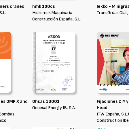
iners cranes
hmk 130cs
Jekko - Minigr
S.L.
Hidromek Maquinaria
TransGrúas Cial., 
Construcción España, S.L.
les OMP X and
Ohsas 18001
Fijaciones DIY 
Genesal Energy IB, S.A.
Head
- Bombas
ITW España, S.L.
hico
Construction Ibe