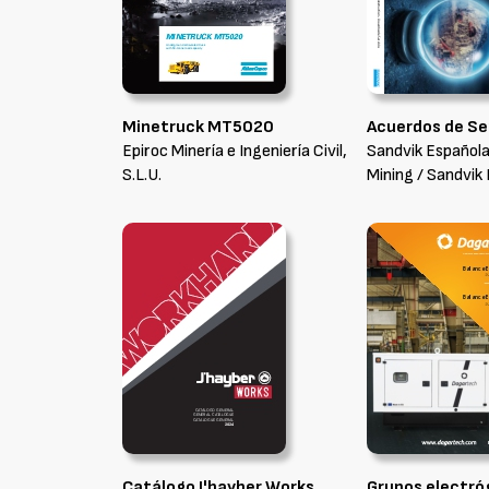
Minetruck MT5020
Acuerdos de Se
Epiroc Minería e Ingeniería Civil,
Sandvik Española,
S.L.U.
Mining / Sandvik
Catálogo J'hayber Works
Grupos electr