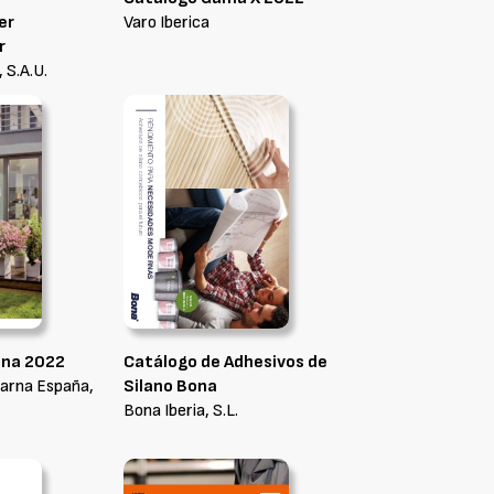
er
Varo Iberica
r
 S.A.U.
ena 2022
Catálogo de Adhesivos de
arna España,
Silano Bona
Bona Iberia, S.L.