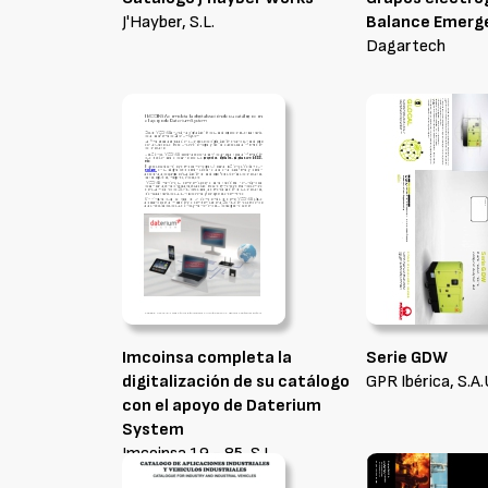
J'Hayber, S.L.
Balance Emerg
Dagartech
Imcoinsa completa la
Serie GDW
digitalización de su catálogo
GPR Ibérica, S.A.
con el apoyo de Daterium
System
Imcoinsa 19 - 85, S.L.