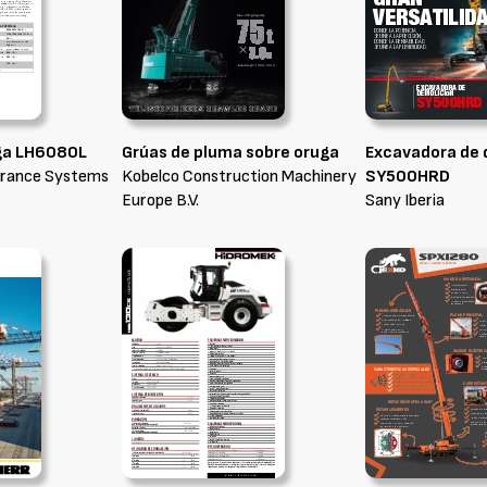
rga LH6080L
Grúas de pluma sobre oruga
Excavadora de 
rance Systems
Kobelco Construction Machinery
SY500HRD
Europe B.V.
Sany Iberia