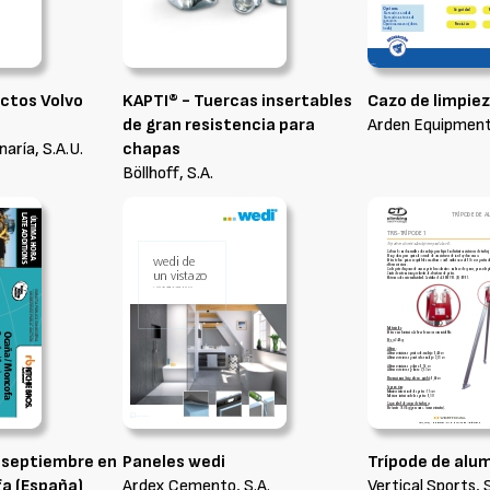
ctos Volvo
KAPTI® - Tuercas insertables
Cazo de limpie
de gran resistencia para
Arden Equipment 
ría, S.A.U.
chapas
Böllhoff, S.A.
 septiembre en
Paneles wedi
Trípode de alum
 (España)
Ardex Cemento, S.A.
Vertical Sports, S