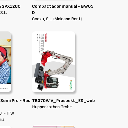
úa SPX1280
Compactador manual - BW65
S.L.
D
Coexu, S.L. (Moicano Rent)
y Semi Pro - Red
TB370W V_Prospekt_ES_web
Huppenkothen GmbH
U. - ITW
ria