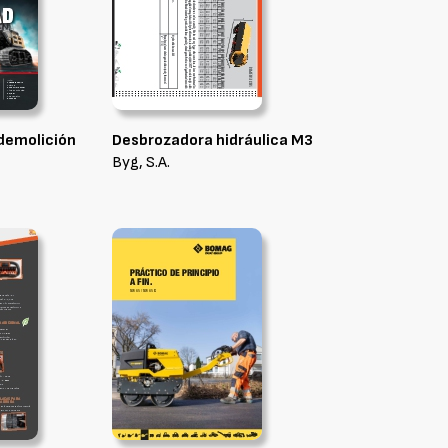
demolición
Desbrozadora hidráulica M3
Byg, S.A.