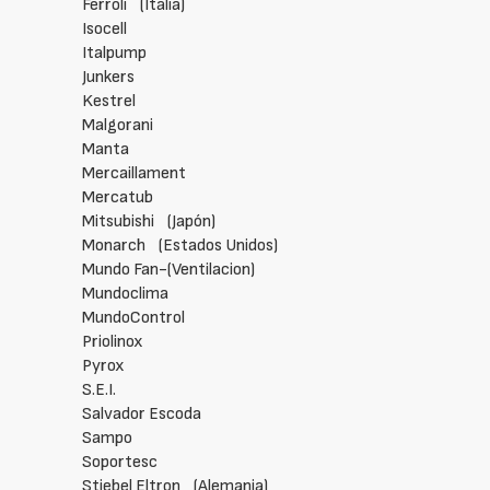
Ferroli
(Italia)
Isocell
Italpump
Junkers
Kestrel
Malgorani
Manta
Mercaillament
Mercatub
Mitsubishi
(Japón)
Monarch
(Estados Unidos)
Mundo Fan-(Ventilacion)
Mundoclima
MundoControl
Priolinox
Pyrox
S.E.I.
Salvador Escoda
Sampo
Soportesc
Stiebel Eltron
(Alemania)