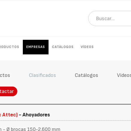
RODUCTOS
EMPRESAS
CATÁLOGOS
VÍDEOS
ctos
Clasificados
Catálogos
Vídeo
tactar
c Attec)
- Ahoyadores
pm - Ø brocas 150-2.600 mm