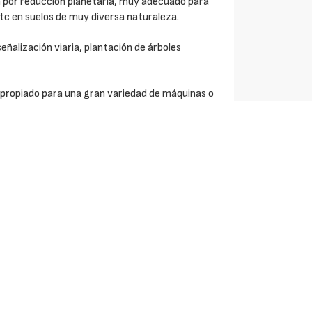
n por reducción planetaria, muy adecuado para
etc en suelos de muy diversa naturaleza.
señalización viaria, plantación de árboles
apropiado para una gran variedad de máquinas o
as o cargadoras compactas, miniexcavadoras,
ticuladas, manipuladoras telescópicas, grúas
r hidráulico.
velocidad y precisión.
7 Nm.