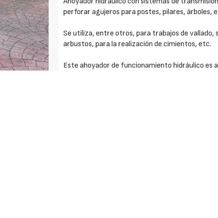
Ahoyador hidráulico con sistemas de transmisió
perforar agujeros para postes, pilares, árboles, 
Se utiliza, entre otros, para trabajos de vallado, 
arbustos, para la realización de cimientos, etc.
Este ahoyador de funcionamiento hidráulico es 
vehículos portadores, tales como minicargador
retrocargadoras o retros mixtas, cargadoras ar
hidráulicas sobre camión, etc.
- Estructura muy robusta y ultra fiable con moto
- Excelente rendimiento, duración y valor.
- Elevada potencia de perforación con adecuada 
- Modelo con par de fuerza máximos desde 980
- Caudal de trabajo: 65 a 130 lpm.