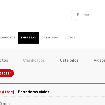
RODUCTOS
EMPRESAS
CATÁLOGOS
VÍDEOS
ctos
Clasificados
Catálogos
Vídeo
tactar
c Attec)
- Barredoras viales
400 mm