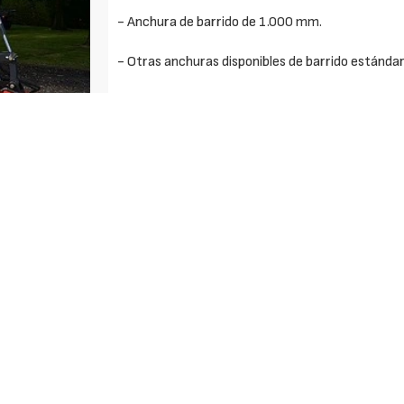
- Anchura de barrido de 1.000 mm.
- Otras anchuras disponibles de barrido estánda
- Angulación mediante el cambio de posición del
- Peso sin acoplamiento a la máquina portante d
- Diámetro del cepillo de 600 mm.
- Cepillo formado por 36 discos reemplazables.
- Discos del cepillo disponibles en PLP y acero.
Solicite más información