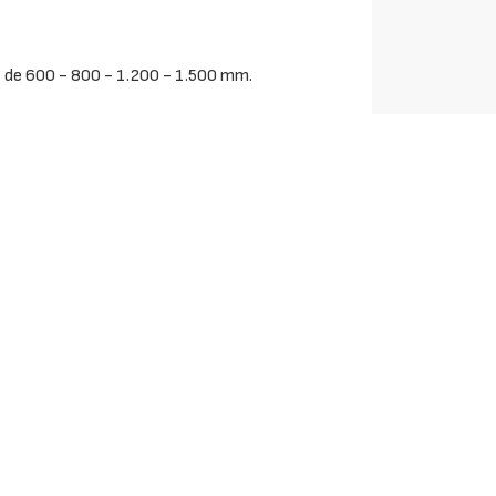
r de 600 - 800 - 1.200 - 1.500 mm.
 cabezal de acoplamiento a la máquina.
e 190 kg.