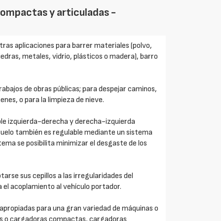
compactas y articuladas -
tras aplicaciones para barrer materiales (polvo,
ras, metales, vidrio, plásticos o madera), barro
trabajos de obras públicas; para despejar caminos,
es, o para la limpieza de nieve.
ble izquierda-derecha y derecha-izquierda
al suelo también es regulable mediante un sistema
ema se posibilita minimizar el desgaste de los
arse sus cepillos a las irregularidades del
 el acoplamiento al vehículo portador.
 apropiadas para una gran variedad de máquinas o
as o cargadoras compactas, cargadoras