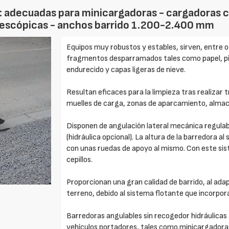
: adecuadas para minicargadoras - cargadoras 
lescópicas - anchos barrido 1.200-2.400 mm
Equipos muy robustos y estables, sirven, entre o
fragmentos desparramados tales como papel, pied
endurecido y capas ligeras de nieve.
Resultan eficaces para la limpieza tras realizar 
muelles de carga, zonas de aparcamiento, almacen
Disponen de angulación lateral mecánica regula
(hidráulica opcional). La altura de la barredora 
con unas ruedas de apoyo al mismo. Con este sist
cepillos.
Proporcionan una gran calidad de barrido, al adapt
terreno, debido al sistema flotante que incorpora
Barredoras angulables sin recogedor hidráulicas
vehículos portadores, tales como minicargador