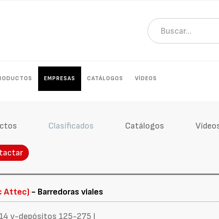
RODUCTOS
EMPRESAS
CATÁLOGOS
VÍDEOS
ctos
Clasificados
Catálogos
Vídeo
tactar
c Attec)
- Barredoras viales
14 v-depósitos 125-275 l