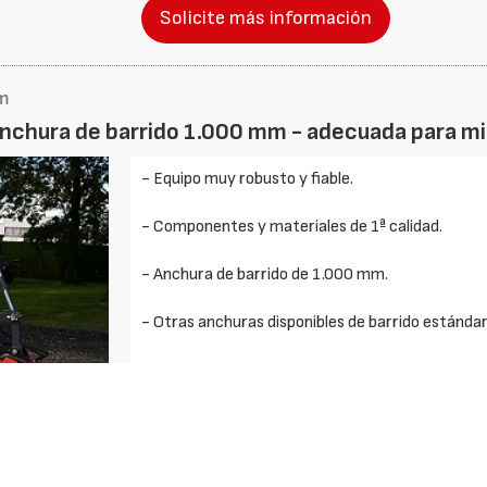
Solicite más información
mm
 anchura de barrido 1.000 mm - adecuada para m
- Equipo muy robusto y fiable.
- Componentes y materiales de 1ª calidad.
- Anchura de barrido de 1.000 mm.
- Otras anchuras disponibles de barrido estánda
- Angulación mediante el cambio de posición del
- Peso sin acoplamiento a la máquina portante d
- Diámetro del cepillo de 600 mm.