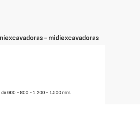
iniexcavadoras - midiexcavadoras
r de 600 - 800 - 1.200 - 1.500 mm.
 cabezal de acoplamiento a la máquina.
e 190 kg.