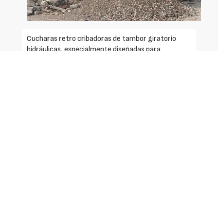
Cucharas retro cribadoras de tambor giratorio
hidráulicas, especialmente diseñadas para
seleccionar y cribar materiales en actividades de
reciclaje.
Cazos cribadores acoplables a máquinas o vehículos
portadores de 1,5 a 55 toneladas de peso, tales
como, entre otras, miniexcavadoras,
midiexcavadoras, retrocargadoras o retros
mixtas, excavadoras, etc. También se pueden
acoplar en grúas hidráulicas sobre camión.
Cucharas retro cribadoras que se utilizan para
realizar operaciones tan diversas, entre otras,
como las siguientes:
- Selección de cantos rodados en los ríos.