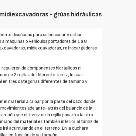
idiexcavadoras - grúas hidráulicas
ente diseñadas para seleccionar y cribar
es a máquinas o vehículos portadores de 1 a 8
niexcavadoras, midiexcavadoras, retrocargadoras
 requieren de componentes hidráulicos ni
ne de 2 rejillas de diferente tamiz, lo cual
al en tres categorías diferentes de tamaño y
 el material a cribar por la parte del cazo donde
s movimientos adelante-atrás del balancín de la
maño que el tamiz de la rejilla pasará a la otra
l tamaño del material es también inferior al tamiz de
se irá acumulando en el terreno. En la cuchara
llas en función de su tamaño.