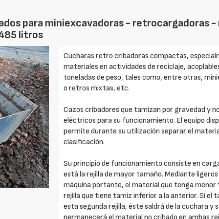
dos para miniexcavadoras - retrocargadoras - m
485 litros
Cucharas retro cribadoras compactas, especialm
materiales en actividades de reciclaje, acoplabl
toneladas de peso, tales como, entre otras, mi
o retros mixtas, etc.
Cazos cribadores que tamizan por gravedad y no
eléctricos para su funcionamiento. El equipo dispo
permite durante su utilización separar el materi
clasificación.
Su principio de funcionamiento consiste en cargar
está la rejilla de mayor tamaño. Mediante ligero
máquina portante, el material que tenga menor ta
rejilla que tiene tamiz inferior a la anterior. Si e
esta segunda rejilla, éste saldrá de la cuchara y 
permanecerá el material no cribado en ambas reji