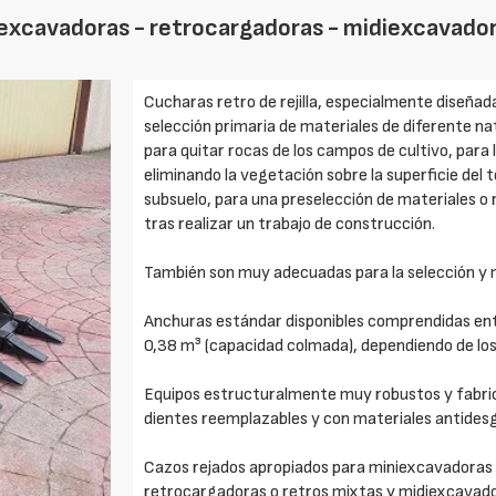
niexcavadoras - retrocargadoras - midiexcavador
Cucharas retro de rejilla, especialmente diseñada
selección primaria de materiales de diferente na
para quitar rocas de los campos de cultivo, para 
eliminando la vegetación sobre la superficie del 
subsuelo, para una preselección de materiales o
tras realizar un trabajo de construcción.
También son muy adecuadas para la selección y m
Anchuras estándar disponibles comprendidas en
0,38 m³ (capacidad colmada), dependiendo de los
Equipos estructuralmente muy robustos y fabrica
dientes reemplazables y con materiales antidesg
Cazos rejados apropiados para miniexcavadoras a
retrocargadoras o retros mixtas y midiexcavado