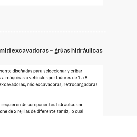
idiexcavadoras - grúas hidráulicas
ente diseñadas para seleccionar y cribar
es a máquinas o vehículos portadores de 1 a 8
niexcavadoras, midiexcavadoras, retrocargadoras
 requieren de componentes hidráulicos ni
ne de 2 rejillas de diferente tamiz, lo cual
al en tres categorías diferentes de tamaño y