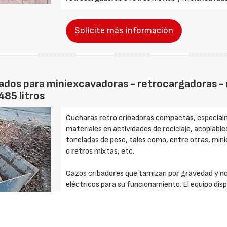
Solicite más información
dos para miniexcavadoras - retrocargadoras - m
485 litros
Cucharas retro cribadoras compactas, especialm
materiales en actividades de reciclaje, acoplabl
toneladas de peso, tales como, entre otras, mi
o retros mixtas, etc.
Cazos cribadores que tamizan por gravedad y no
eléctricos para su funcionamiento. El equipo dispo
permite durante su utilización separar el materi
clasificación.