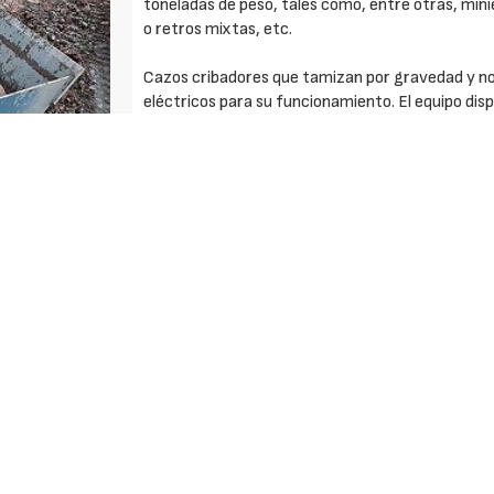
toneladas de peso, tales como, entre otras, mi
o retros mixtas, etc.
Cazos cribadores que tamizan por gravedad y no
eléctricos para su funcionamiento. El equipo dispo
permite durante su utilización separar el materi
clasificación.
Su principio de funcionamiento consiste en cargar
está la rejilla de mayor tamaño. Mediante ligero
máquina portante, el material que tenga menor ta
rejilla que tiene tamiz inferior a la anterior. Si e
esta segunda rejilla, éste saldrá de la cuchara y 
permanecerá el material no cribado en ambas reji
Se utilizan para realizar operaciones tan diversa
- Selección de cantos rodados en los ríos. Separ
- Clasificación de los residuos de canteras. Sa