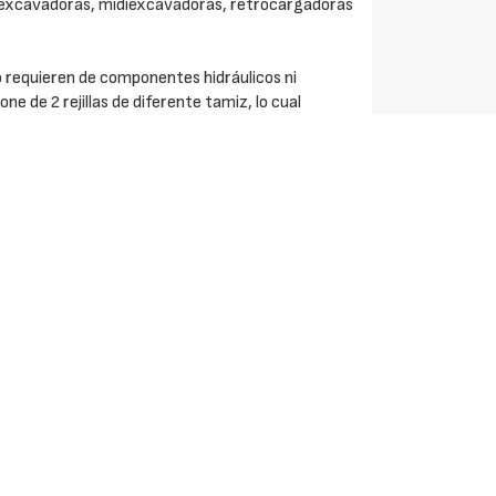
niexcavadoras, midiexcavadoras, retrocargadoras
 requieren de componentes hidráulicos ni
ne de 2 rejillas de diferente tamiz, lo cual
al en tres categorías diferentes de tamaño y
 el material a cribar por la parte del cazo donde
s movimientos adelante-atrás del balancín de la
maño que el tamiz de la rejilla pasará a la otra
l tamaño del material es también inferior al tamiz de
se irá acumulando en el terreno. En la cuchara
llas en función de su tamaño.
s entre otras, como las siguientes:
ación de los escombros.
neamiento de terrenos pedregosos.