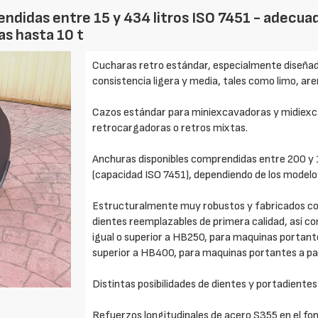
ndidas entre 15 y 434 litros ISO 7451 - adecua
as hasta 10 t
Cucharas retro estándar, especialmente diseñad
consistencia ligera y media, tales como limo, ar
Cazos estándar para miniexcavadoras y midiexca
retrocargadoras o retros mixtas.
Anchuras disponibles comprendidas entre 200 y
(capacidad ISO 7451), dependiendo de los modelos
Estructuralmente muy robustos y fabricados con 
dientes reemplazables de primera calidad, así co
igual o superior a HB250, para maquinas portante
superior a HB400, para maquinas portantes a par
Distintas posibilidades de dientes y portadien
Refuerzos longitudinales de acero S355 en el fon