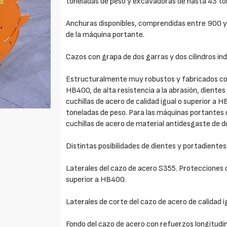
toneladas de peso y excavadoras de hasta 43 to
Anchuras disponibles, comprendidas entre 900 y
de la máquina portante.
Cazos con grapa de dos garras y dos cilindros in
Estructuralmente muy robustos y fabricados con 
HB400, de alta resistencia a la abrasión, diente
cuchillas de acero de calidad igual o superior a 
toneladas de peso. Para las máquinas portantes d
cuchillas de acero de material antidesgaste de du
Distintas posibilidades de dientes y portadie
Laterales del cazo de acero S355. Protecciones de
superior a HB400.
Laterales de corte del cazo de acero de calidad i
Fondo del cazo de acero con refuerzos longitudin