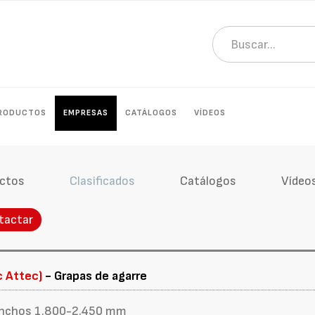
RODUCTOS
EMPRESAS
CATÁLOGOS
VÍDEOS
ctos
Clasificados
Catálogos
Vídeo
tactar
c Attec)
- Grapas de agarre
- anchos 1.800-2.450 mm