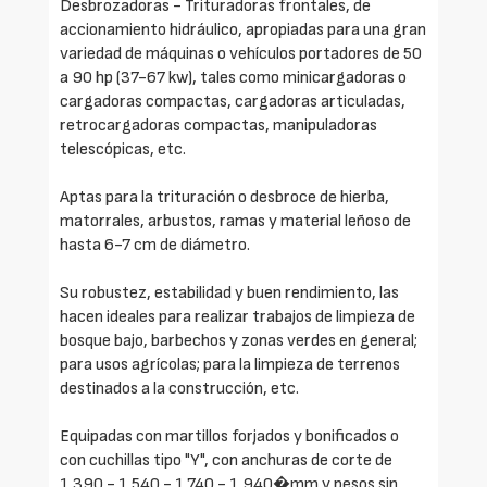
Desbrozadoras - Trituradoras frontales, de
accionamiento hidráulico, apropiadas para una gran
variedad de máquinas o vehículos portadores de 50
a 90 hp (37-67 kw), tales como minicargadoras o
cargadoras compactas, cargadoras articuladas,
retrocargadoras compactas, manipuladoras
telescópicas, etc.
Aptas para la trituración o desbroce de hierba,
matorrales, arbustos, ramas y material leñoso de
hasta 6-7 cm de diámetro.
Su robustez, estabilidad y buen rendimiento, las
hacen ideales para realizar trabajos de limpieza de
bosque bajo, barbechos y zonas verdes en general;
para usos agrícolas; para la limpieza de terrenos
destinados a la construcción, etc.
Equipadas con martillos forjados y bonificados o
con cuchillas tipo "Y", con anchuras de corte de
1.390 - 1.540 - 1.740 - 1.940�mm y pesos sin