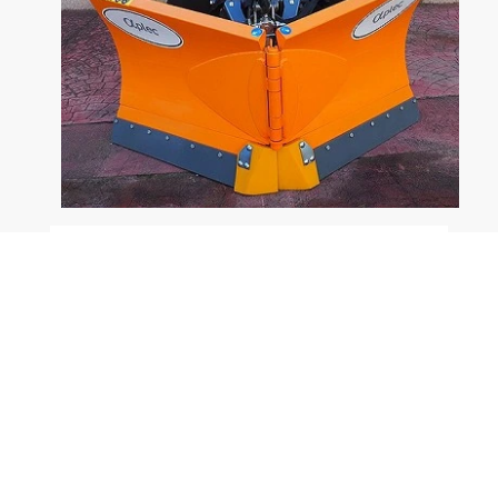
Hojas quitanieves en V de geometría variable,
angulables hidráulicamente, idóneas para empujar,
retirar o apilar y limpiar la nieve antes de que se
compacte.
Equipos muy apropiados para retirar y limpiar de
nieve en aceras, calles, caminos y otras vías de
comunicación, áreas de descanso y
estacionamiento, estaciones de servicio, accesos a
hoteles, colegios y hospitales, lonjas de
almacenamiento, etc.