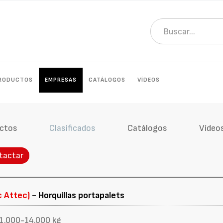
RODUCTOS
EMPRESAS
CATÁLOGOS
VÍDEOS
ctos
Clasificados
Catálogos
Vídeo
tactar
c Attec)
- Horquillas portapalets
 1.000-14.000 kg