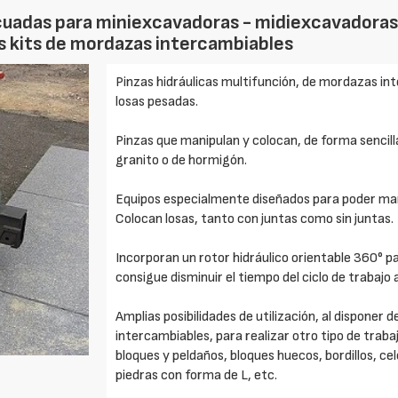
ecuadas para miniexcavadoras - midiexcavadoras
es kits de mordazas intercambiables
Pinzas hidráulicas multifunción, de mordazas in
losas pesadas.
Pinzas que manipulan y colocan, de forma sencill
granito o de hormigón.
Equipos especialmente diseñados para poder mani
Colocan losas, tanto con juntas como sin juntas.
Incorporan un rotor hidráulico orientable 360° p
consigue disminuir el tiempo del ciclo de trabajo 
Amplias posibilidades de utilización, al disponer
intercambiables, para realizar otro tipo de trab
bloques y peldaños, bloques huecos, bordillos, cel
piedras con forma de L, etc.