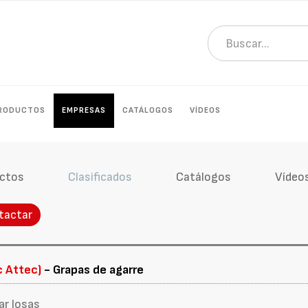
RODUCTOS
EMPRESAS
CATÁLOGOS
VÍDEOS
ctos
Clasificados
Catálogos
Vídeo
tactar
c Attec)
- Grapas de agarre
ar losas