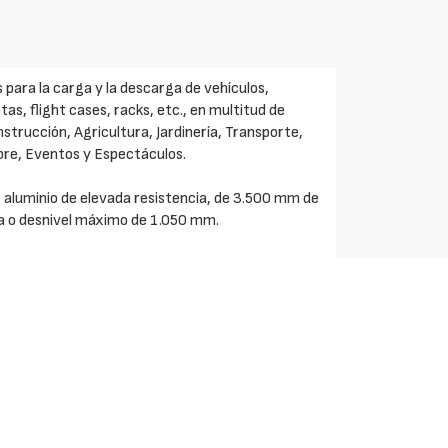
 para la carga y la descarga de vehículos,
s, flight cases, racks, etc., en multitud de
nstrucción, Agricultura, Jardinería, Transporte,
ibre, Eventos y Espectáculos.
 aluminio de elevada resistencia, de 3.500 mm de
a o desnivel máximo de 1.050 mm.
50 kg. La anchura exterior por rampa es de 200 -
o por rampa está comprendido entre 15 y 18 kg.
o y de anclaje a la plataforma de carga.
veces inferior a las de acero, son extremadamente
n de aleaciones especiales de altísima