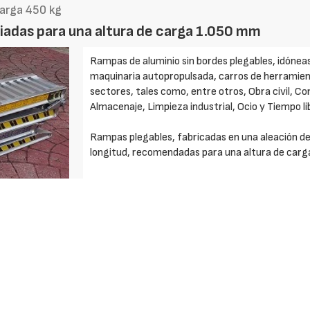
carga 450 kg
iadas para una altura de carga 1.050 mm
Rampas de aluminio sin bordes plegables, idóneas
maquinaria autopropulsada, carros de herramienta
sectores, tales como, entre otros, Obra civil, Co
Almacenaje, Limpieza industrial, Ocio y Tiempo l
Rampas plegables, fabricadas en una aleación de
longitud, recomendadas para una altura de carg
Modelos estándar con capacidades de carga de 4
250 mm dependiendo del modelo. El peso unitari
Disponibles diferentes tipos de sistemas de apoy
Rampas ligeras, que con un peso del orden de 3 
sencillas de utilizar y manipular.
Rampas robustas. Su adecuado diseño y la elecció