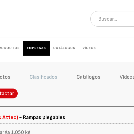
RODUCTOS
EMPRESAS
CATÁLOGOS
VÍDEOS
ctos
Clasificados
Catálogos
Vídeo
tactar
c Attec)
- Rampas plegables
arga 1.050 kg