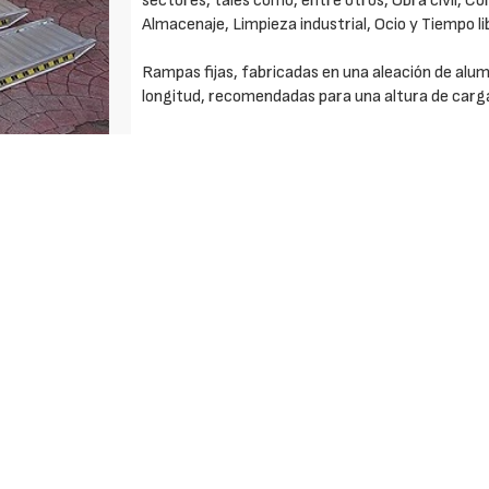
sectores, tales como, entre otros, Obra civil, Co
Almacenaje, Limpieza industrial, Ocio y Tiempo l
Rampas fijas, fabricadas en una aleación de alum
longitud, recomendadas para una altura de carg
Modelos estándar con capacidades de carga com
interior útil de carril por rampa, para las rampa
320 - 350 - 400 - 450 - 500 mm y la anchura ex
bordes como sin bordes, es de 346 - 382 - 410 -
unitario por rampa está comprendido entre 16 y 
Disponibles diferentes tipos de sistemas de apoy
Rampas ligeras, que con un peso del orden de 3 
sencillas de utilizar y manipular.
Rampas robustas. Su adecuado diseño y la elecció
resistencia, así como la utilización de los espes
máximos esfuerzos.