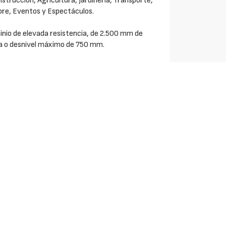
nstrucción, Agricultura, Jardinería, Transporte,
ibre, Eventos y Espectáculos.
inio de elevada resistencia, de 2.500 mm de
a o desnivel máximo de 750 mm.
prendidas entre 2.560 kg y 18.000 kg. La anchura
s con bordes, dependiendo del modelo, es de 300 -
terior por rampa, tanto para las rampas con
 412 - 460 - 466 - 516 - 540 - 590 mm. El peso
57 kg.
o y de anclaje a la plataforma de carga.
veces inferior a las de acero, son extremadamente
n de aleaciones especiales de altísima
ores más apropiados, permiten soportar los