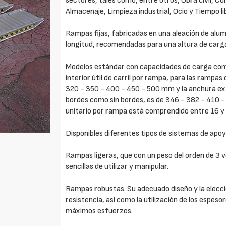
sectores, tales como, entre otros, Obra civil, Co
Almacenaje, Limpieza industrial, Ocio y Tiempo l
Rampas fijas, fabricadas en una aleación de alum
longitud, recomendadas para una altura de carg
Modelos estándar con capacidades de carga com
interior útil de carril por rampa, para las rampa
320 - 350 - 400 - 450 - 500 mm y la anchura ex
bordes como sin bordes, es de 346 - 382 - 410 -
unitario por rampa está comprendido entre 16 y 
Disponibles diferentes tipos de sistemas de apoy
Rampas ligeras, que con un peso del orden de 3 
sencillas de utilizar y manipular.
Rampas robustas. Su adecuado diseño y la elecció
resistencia, así como la utilización de los espes
máximos esfuerzos.