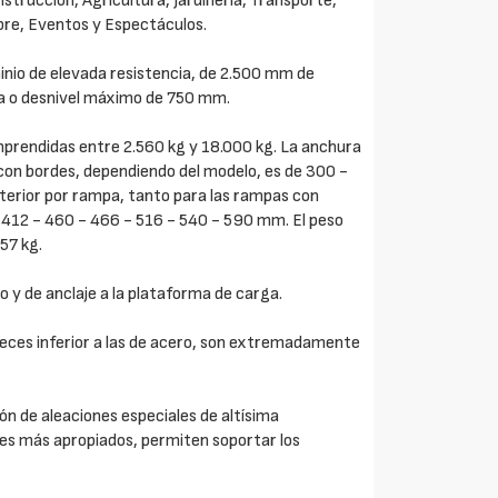
nstrucción, Agricultura, Jardinería, Transporte,
ibre, Eventos y Espectáculos.
inio de elevada resistencia, de 2.500 mm de
a o desnivel máximo de 750 mm.
prendidas entre 2.560 kg y 18.000 kg. La anchura
s con bordes, dependiendo del modelo, es de 300 -
terior por rampa, tanto para las rampas con
 412 - 460 - 466 - 516 - 540 - 590 mm. El peso
57 kg.
o y de anclaje a la plataforma de carga.
veces inferior a las de acero, son extremadamente
n de aleaciones especiales de altísima
ores más apropiados, permiten soportar los