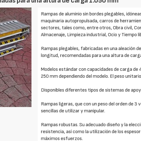
iadas para una altura de carga 1.050 mm
Rampas de aluminio sin bordes plegables, idóneas
maquinaria autopropulsada, carros de herramienta
sectores, tales como, entre otros, Obra civil, Co
Almacenaje, Limpieza industrial, Ocio y Tiempo l
Rampas plegables, fabricadas en una aleación de
longitud, recomendadas para una altura de carg
Modelos estándar con capacidades de carga de 4
250 mm dependiendo del modelo. El peso unitari
Disponibles diferentes tipos de sistemas de apoy
Rampas ligeras, que con un peso del orden de 3 
sencillas de utilizar y manipular.
Rampas robustas. Su adecuado diseño y la elecció
resistencia, así como la utilización de los espes
máximos esfuerzos.