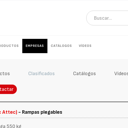
RODUCTOS
EMPRESAS
CATÁLOGOS
VÍDEOS
ctos
Clasificados
Catálogos
Vídeo
tactar
c Attec)
- Rampas plegables
rga 550 kg