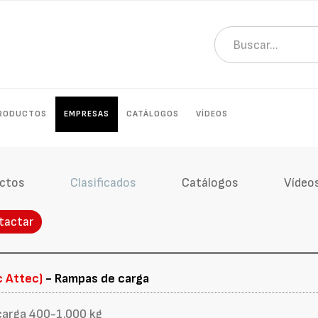
RODUCTOS
EMPRESAS
CATÁLOGOS
VÍDEOS
ctos
Clasificados
Catálogos
Vídeo
tactar
c Attec)
- Rampas de carga
carga 400-1.000 kg