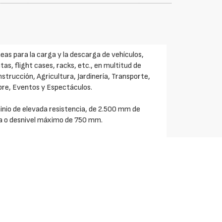
eas para la carga y la descarga de vehículos,
s, flight cases, racks, etc., en multitud de
nstrucción, Agricultura, Jardinería, Transporte,
ibre, Eventos y Espectáculos.
inio de elevada resistencia, de 2.500 mm de
a o desnivel máximo de 750 mm.
prendidas entre 2.560 kg y 18.000 kg. La anchura
s con bordes, dependiendo del modelo, es de 300 -
terior por rampa, tanto para las rampas con
 412 - 460 - 466 - 516 - 540 - 590 mm. El peso
57 kg.
o y de anclaje a la plataforma de carga.