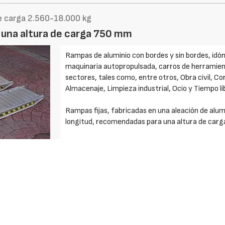
e carga 2.560-18.000 kg
 una altura de carga 750 mm
Rampas de aluminio con bordes y sin bordes, idón
maquinaria autopropulsada, carros de herramienta
sectores, tales como, entre otros, Obra civil, Co
Almacenaje, Limpieza industrial, Ocio y Tiempo l
Rampas fijas, fabricadas en una aleación de alum
longitud, recomendadas para una altura de carg
Modelos estándar con capacidades de carga com
interior útil de carril por rampa, para las rampa
320 - 350 - 400 - 450 - 500 mm y la anchura ex
bordes como sin bordes, es de 346 - 382 - 410 -
unitario por rampa está comprendido entre 16 y 
Disponibles diferentes tipos de sistemas de apoy